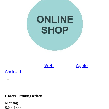
Bestellen Sie über
Web
oder App (
Apple
/
Android
)
Unsere Öffnungszeiten
Montag
8
:
00
–
13
:
00