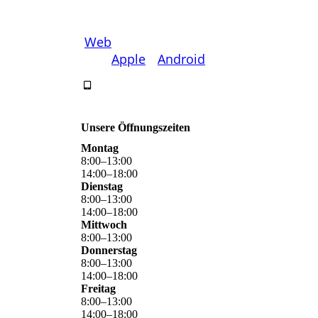
Bestellen Sie über
Web
oder
App (
Apple
/
Android
)
Unsere Öffnungszeiten
Montag
8
:
00
–
13
:
00
14
:
00
–
18
:
00
Dienstag
8
:
00
–
13
:
00
14
:
00
–
18
:
00
Mittwoch
8
:
00
–
13
:
00
Donnerstag
8
:
00
–
13
:
00
14
:
00
–
18
:
00
Freitag
8
:
00
–
13
:
00
14
:
00
–
18
:
00