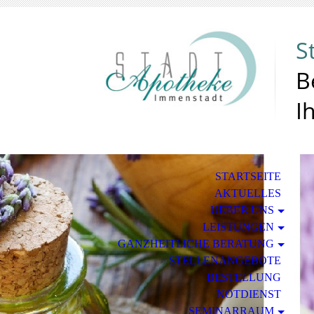
S
B
I
STARTSEITE
AKTUELLES
UEBER UNS
LEISTUNGEN
GANZHEITLICHE BERATUNG
STELLENANGEBOTE
BESTELLUNG
NOTDIENST
SEMINARRAUM