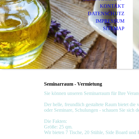
KONTAKT
DATENSCHUTZ
IMPRESSUM
SITEMAP
Seminarraum - Vermietung
Sie können unseren Seminarraum für Ihre Verans
Der helle, freundlich gestaltete Raum bietet die
oder Seminare, Schulungen - schauen Sie sich d
Die Fakten:
Größe: 25 qm.
Wir bieten 7 Tische, 20 Stühle, Side Board und F